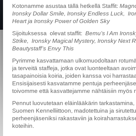
Kotonamme asustaa tällä hetkellä Staffit:
Magno’
Ironsky Dollar Smile, Ironsky Endless Luck, Ir
Heart ja Ironsky Power of Golden Sky
Sijoituksessa olevat staffit:
Bemu’s I Am Ironsk
Strike, Ironsky Magical Mystery, Ironsky Next 
Beautystaff’s Envy This
Pyrimme kasvattamaan ulkomuodoltaan rotumä
ja terveitä staffeja, jotka ovat luonteeltaan avoim
tasapainoisia koiria, joiden kanssa voi harrasta
Ensisijaisesti kasvatamme pentuja perheenjäse
toivomme että kasvattejamme nähtäisiin myös n
Pennut luovutetaan eläinlääkärin tarkastamina, 
Suomen Kennelliittoon, madotettuina ja sirutett
perheenjäseniksi rakastaviin ja koiraharrastukse
koteihin.