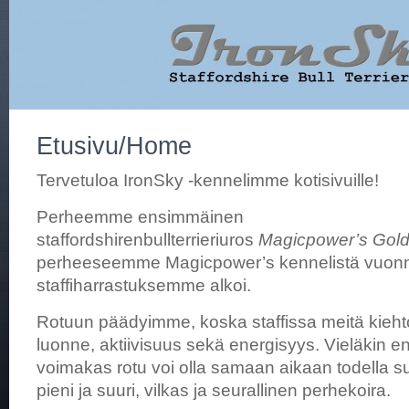
Etusivu/Home
Tervetuloa IronSky -kennelimme kotisivuille!
Perheemme ensimmäinen
staffordshirenbullterrieriuros
Magicpower’s Gold
perheeseemme Magicpower’s kennelistä vuonna
staffiharrastuksemme alkoi.
Rotuun päädyimme, koska staffissa meitä kieht
luonne, aktiivisuus sekä energisyys. Vieläkin e
voimakas rotu voi olla samaan aikaan todella su
pieni ja suuri, vilkas ja seurallinen perhekoira.